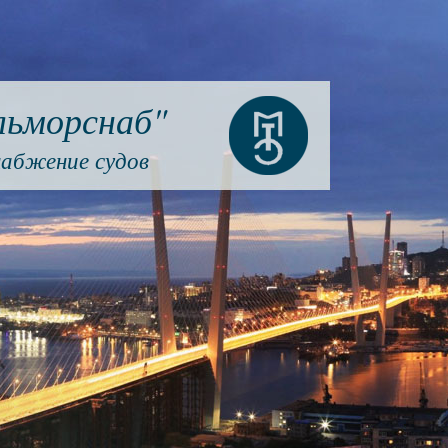
ьморснаб"
набжение судов