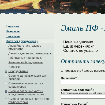
Эмаль ПФ -1
Главная
Контакты
Заказать
Каталог (продукция)
Цена: не указано
Аварийно-спасательное
Ед. измерения: кг
имущество
Остаток: не указано
Датчики давления, температуры
Дейдвудные подшипники
Отправить заявку
Котельное оборудование
Набивки
С помощью этой формы вы може
Оборудование
Сменно запасные части для
Ваше имя
*
:
дизелей
Сменно-запасные части к
сепараторам
1
Контактный телефон
:
Сменно-запасные части к
Для локальных номеров не забудьте у
воздушным компрессорам
Сменно-запасные части к реф.
компрессорам
1
Контактный E-mail
: