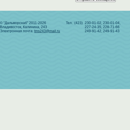
© "Дальморснаб" 2011-2026
Тел.: (423)
230-01-02, 230-01-04,
Владивосток, Калинина, 243
227-24-35, 228-71-66
Электронная почта:
tms243@mail.ru
249-91-42, 249-91-43